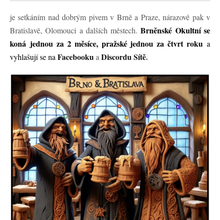
je setkáním nad dobrým pivem v Brně a Praze, nárazově pak v
Brněnské Okultní se
Bratislavě, Olomouci a dalších městech.
koná
jednou za 2 měsíce, pražské jednou za čtvrt roku
a
Facebooku
Discordu Sítě
.
vyhlašují se na
a