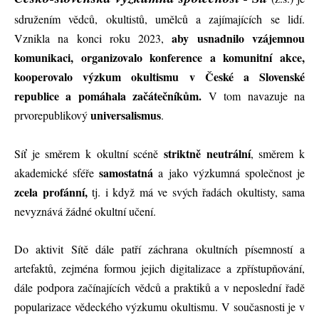
sdružením vědců, okultistů, umělců a zajímajících se lidí.
aby usnadnilo vzájemnou
Vznikla na konci roku 2023,
komunikaci, organizovalo konference a komunitní akce,
kooperovalo výzkum okultismu v České a Slovenské
republice a pomáhala začátečníkům.
V tom navazuje na
universalismus
prvorepublikový
.
striktně neutrální
Síť je směrem k okultní scéně
, směrem k
samostatná
akademické sféře
a jako výzkumná společnost je
zcela profánní,
tj. i když má ve svých řadách okultisty, sama
nevyznává žádné okultní učení.
Do aktivit Sítě dále patří záchrana okultních písemností a
artefaktů, zejména formou jejich digitalizace a zpřístupňování,
dále podpora začínajících vědců a praktiků a v neposlední řadě
popularizace vědeckého výzkumu okultismu. V současnosti je v