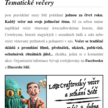
Tematické večery
jednou za čtvrt roku.
jsou pravidelné srazy Sítě pořádané
Každý večer má svoje jedinečné téma.
Již za sebou máme
například večer věnovaný lovecraftovskému hororu, dále
Crowleymu, historii magických i sexuálních řádů a sekt nebo
Večer se tradičně
večer věnovaný prehistorii a pohanství v nás.
skládá z promítání filmů, přednášek, ukázek, pubkvízů,
ochutnávek rituálních jídel...
zkrátka, jedná se o komunitní
Facebooku
akce. Organizační informace bývají zveřejňovány na
Discordu Sítě
.
a