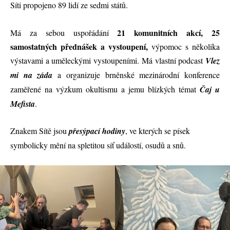
Síti propojeno 89 lidí ze sedmi států.
21 komunitních akcí, 25
Má za sebou uspořádání
samostatných přednášek a vystoupení,
výpomoc s několika
výstavami a uměleckými vystoupeními. Má vlastní podcast
Vlez
mi na záda
a organizuje brněnské mezinárodní konference
zaměřené na výzkum okultismu a jemu blízkých témat
Čaj u
Mefista
.
Znakem Sítě jsou
přesýpací hodiny
, ve kterých se písek
symbolicky mění na spletitou síť událostí, osudů a snů.