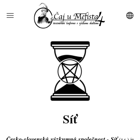
Síť
Česko-slovenská výzkumná společnost - Síť
(z.s.) je