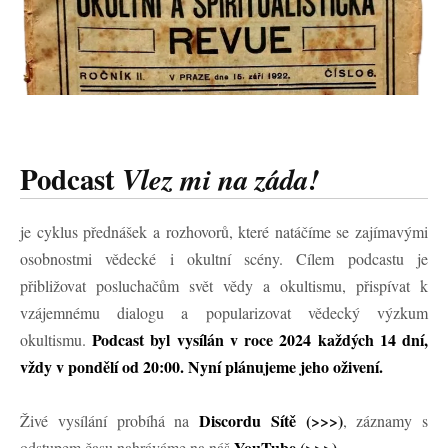
Podcast
Vlez mi na záda!
je cyklus přednášek a rozhovorů, které natáčíme se zajímavými
osobnostmi vědecké i okultní scény. Cílem podcastu je
přibližovat posluchačům svět vědy a okultismu, přispívat k
vzájemnému dialogu a popularizovat vědecký výzkum
Podcast byl vysílán v roce 2024 každých 14 dní,
okultismu.
vždy v pondělí od 20:00. Nyní plánujeme jeho oživení.
Discordu Sítě
(>>>)
Živé vysílání probíhá na
, záznamy s
YouTube
(>>>)
odstupem času nahráváme na náš
.