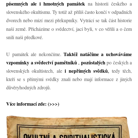
písemných ale i hmotných památek
na historii českého a
slovenského okultismu. Ty totiž až příliš často končí v odpadních
dvorech nebo mizí mezi překupníky.
Vytrácí se tak část historie
naší země. Přicházíme o svědectví, jací byli, v co věřili a o čem
snili naši předkové.
Taktéž natáčíme a uchováváme
U památek ale nekončíme.
vzpomínky a svědectví pamětníků
pozůstalých
,
po českých a
i nepřímých svědků
,
slovenských okultistech, ale
tedy těch,
kteří se s přímými svědky znali nebo mají informace z jiných
důvěryhodných zdrojů.
Více informací zde:
(>>>)