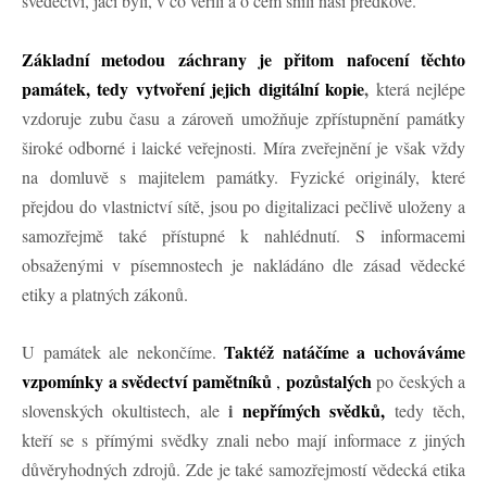
svědectví, jací byli, v co věřili a o čem snili naši předkové.
Základní metodou záchrany je přitom nafocení těchto
památek, tedy vytvoření jejich digitální kopie
,
která nejlépe
vzdoruje zubu času a zároveň umožňuje zpřístupnění památky
široké odborné i laické veřejnosti. Míra zveřejnění je však vždy
na domluvě s majitelem památky. Fyzické originály, které
přejdou do vlastnictví sítě, jsou po digitalizaci pečlivě uloženy a
samozřejmě také přístupné k nahlédnutí. S informacemi
obsaženými v písemnostech je nakládáno dle zásad vědecké
etiky a platných zákonů.
Taktéž natáčíme a uchováváme
U památek ale nekončíme.
vzpomínky a svědectví pamětníků
pozůstalých
,
po českých a
i
nepřímých svědků,
slovenských okultistech, ale
tedy těch,
kteří se s přímými svědky znali nebo mají informace z jiných
důvěryhodných zdrojů.
Zde je také samozřejmostí vědecká etika