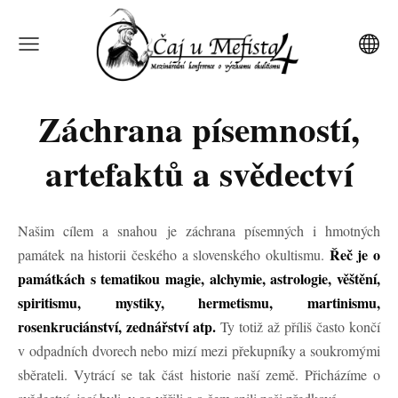
Záchrana písemností,
artefaktů a svědectví
Našim cílem a snahou je záchrana písemných i hmotných
Řeč je o
památek na historii českého a slovenského okultismu.
památkách s tematikou magie, alchymie, astrologie, věštění,
spiritismu, mystiky, hermetismu, martinismu,
rosenkruciánství, zednářství atp.
Ty totiž až příliš často končí
v odpadních dvorech nebo mizí mezi překupníky a soukromými
sběrateli. Vytrácí se tak část historie naší země. Přicházíme o