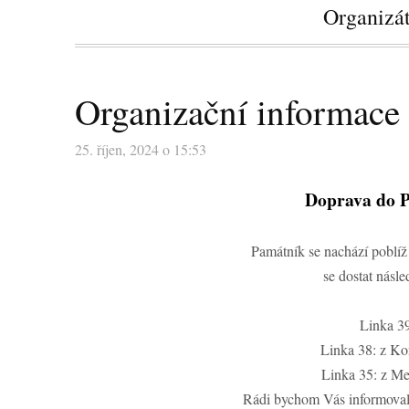
Organizát
Organizační informace 
25. říjen, 2024 o 15:53
Doprava do 
Památník se nachází poblíž
se dostat násle
Linka 39
Linka 38: z Ko
Linka 35: z Me
Rádi bychom Vás informovali