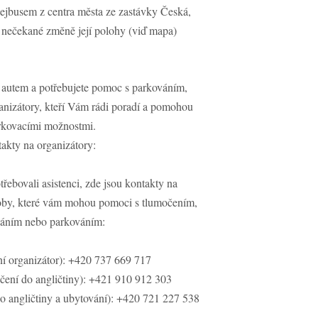
lejbusem z centra města ze zastávky Česká,
 k nečekané změně její polohy (viď mapa)
m autem a potřebujete pomoc s parkováním,
ganizátory, kteří Vám rádi poradí a pomohou
rkovacími možnostmi.
akty na organizátory:
třebovali asistenci, zde jsou kontakty na
soby, které vám mohou pomoci s tlumočením,
áním nebo parkováním:
ní organizátor): +420 737 669 717
ení do angličtiny): +421 910 912 303
o angličtiny a ubytování): +420 721 227 538