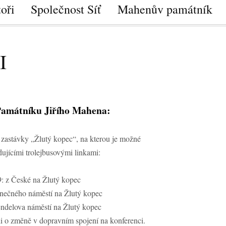
oři
Společnost Síť
Mahenův památník
I
Památníku Jiřího Mahena:
 zastávky „Žlutý kopec“, na kterou je možné
dujícími trolejbusovými linkami:
: z České na Žlutý kopec
nečného náměstí na Žlutý kopec
ndelova náměstí na Žlutý kopec
 o změně v dopravním spojení na konferenci.