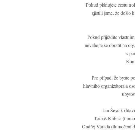
Pokud plánujete cestu tro
zjistili jsme, že došlo
Pokud přijíždíte vlastní
neváhejte se obrátit na or
s pa
Kont
Pro případ, že byste po
hlavního organizátora a o
ubytov
Jan Ševčík (hlav
Tomáš Kubisa (tlumoč
Ondřej Varaďa (tlumočení d